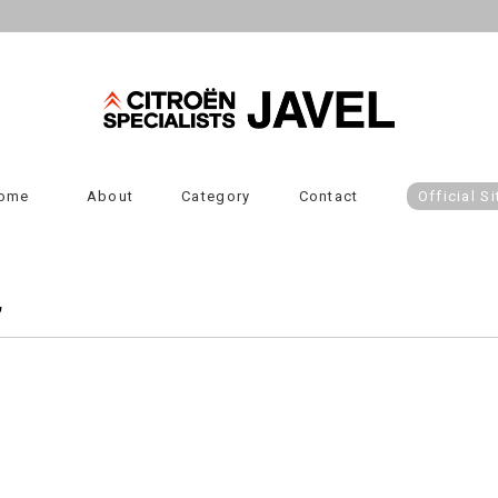
ome
About
Category
Contact
Official Si
記